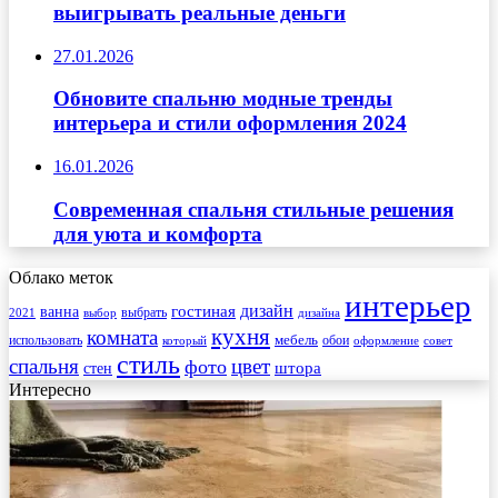
выигрывать реальные деньги
27.01.2026
Обновите спальню модные тренды
интерьера и стили оформления 2024
16.01.2026
Современная спальня стильные решения
для уюта и комфорта
Облако меток
интерьер
гостиная
дизайн
ванна
выбрать
2021
выбор
дизайна
кухня
комната
мебель
использовать
который
обои
оформление
совет
стиль
спальня
цвет
фото
стен
штора
Интересно