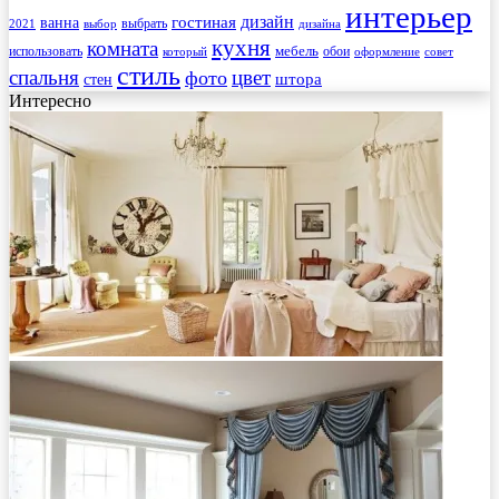
интерьер
гостиная
дизайн
ванна
выбрать
2021
выбор
дизайна
кухня
комната
мебель
использовать
который
обои
оформление
совет
стиль
спальня
цвет
фото
стен
штора
Интересно