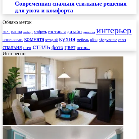
Современная спальня стильные решения
для уюта и комфорта
Облако меток
интерьер
гостиная
дизайн
ванна
выбрать
2021
выбор
дизайна
кухня
комната
мебель
использовать
который
обои
оформление
совет
стиль
спальня
цвет
фото
стен
штора
Интересно