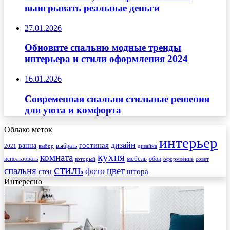
выигрывать реальные деньги
27.01.2026
Обновите спальню модные тренды
интерьера и стили оформления 2024
16.01.2026
Современная спальня стильные решения
для уюта и комфорта
Облако меток
интерьер
гостиная
дизайн
ванна
выбрать
2021
выбор
дизайна
кухня
комната
мебель
использовать
который
обои
оформление
совет
стиль
спальня
цвет
фото
стен
штора
Интересно