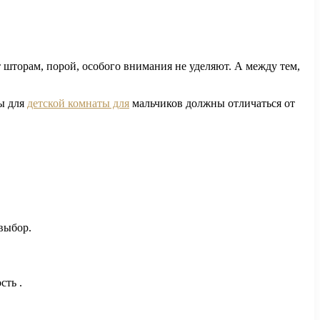
т шторам, порой, особого внимания не уделяют. А между тем,
ры для
детской комнаты для
мальчиков должны отличаться от
выбор.
сть .