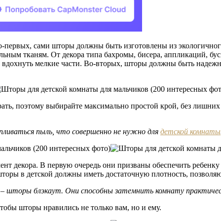
 Во-первых, сами шторы должны быть изготовлены из экологично
льным тканям. От декора типа бахромы, бисера, аппликаций, бус
или вдохнуть мелкие части. Во-вторых, шторы должны быть надеж
тирать, поэтому выбирайте максимально простой крой, без лишни
пливаться пыль, что совершенно не нужно для
детской комнаты
емент декора. В первую очередь они призваны обеспечить ребенк
шторы в детской должны иметь достаточную плотность, позволя
а – шторы блэкаут. Они способны затемнить комнату практичес
чтобы шторы нравились не только вам, но и ему.