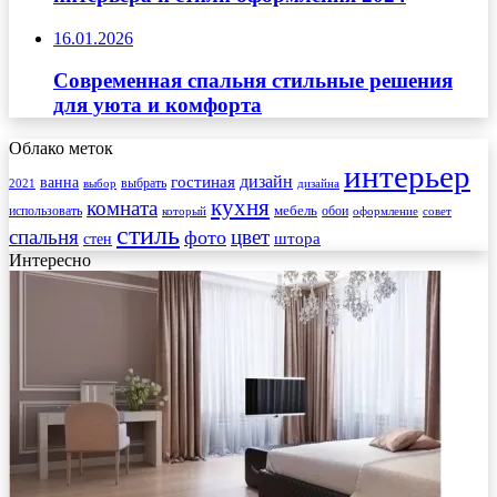
16.01.2026
Современная спальня стильные решения
для уюта и комфорта
Облако меток
интерьер
гостиная
дизайн
ванна
выбрать
2021
выбор
дизайна
кухня
комната
мебель
использовать
который
обои
оформление
совет
стиль
спальня
цвет
фото
стен
штора
Интересно