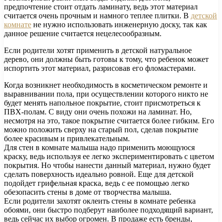
предпочтение стоит отдать ламинату, ведь этот материал
считается очень прочным и намного теплее плитки. В
детской
комнате
не нужно использовать инженерную доску, так как
данное решение считается нецелесообразным.
Если родители хотят применить в детской натуральное
дерево, они должны быть готовы к тому, что ребенок может
испортить этот материал, разрисовав его фломастерами.
Когда возникнет необходимость в косметическом ремонте и
выравнивании пола, при осуществлении которого никто не
будет менять напольное покрытие, стоит присмотреться к
ПВХ-полам. С виду они очень похожи на ламинат. Но,
несмотря на это, такое покрытие считается более гибким. Его
можно положить сверху на старый пол, сделав покрытие
более красивым и привлекательным.
Для стен в комнате малыша надо применить моющуюся
краску, ведь используя ее легко экспериментировать с цветом
покрытия. Но чтобы нанести данный материал, нужно будет
сделать поверхность идеально ровной. Еще для детской
подойдет грифельная краска, ведь с ее помощью легко
обезопасить стены в доме от творчества малыша.
Если родители захотят оклеить стены в комнате ребенка
обоями, они быстро подберут наиболее подходящий вариант,
ведь сейчас их выбор огромен. В продаже есть бренды,