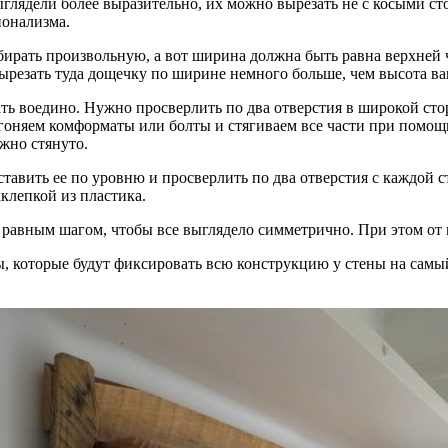
глядели более выразительно, их можно вырезать не с косыми с
ионализма.
ирать произвольную, а вот ширина должна быть равна верхней 
вырезать туда дощечку по ширине немного больше, чем высота в
рать воедино. Нужно просверлить по два отверстия в широкой ст
оняем комформаты или болты и стягиваем все части при помощи 
ежно стянуто.
тавить ее по уровню и просверлить по два отверстия с каждой с
клепкой из пластика.
 равным шагом, чтобы все выглядело симметрично. При этом от к
, которые будут фиксировать всю конструкцию у стены на самый