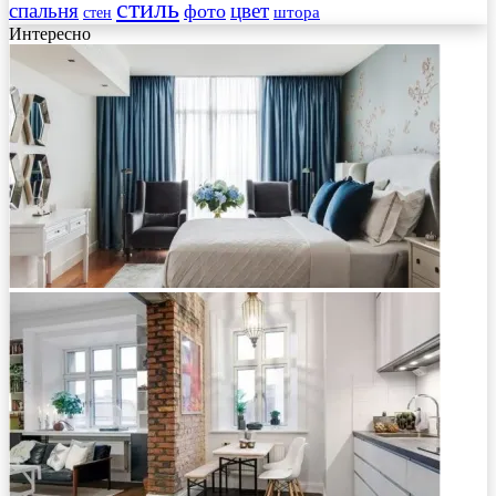
стиль
спальня
цвет
фото
стен
штора
Интересно