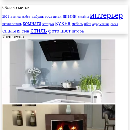
Облако меток
интерьер
гостиная
дизайн
ванна
выбрать
2021
выбор
дизайна
кухня
комната
мебель
использовать
который
обои
оформление
совет
стиль
спальня
цвет
фото
стен
штора
Интересно