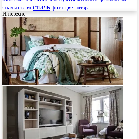
мебель
использовать
который
обои
оформление
совет
стиль
спальня
цвет
фото
стен
штора
Интересно