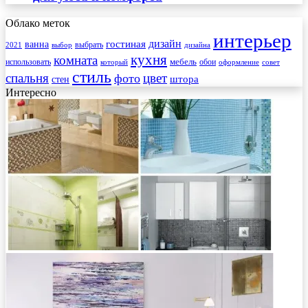
Облако меток
интерьер
гостиная
дизайн
ванна
выбрать
2021
выбор
дизайна
кухня
комната
мебель
использовать
который
обои
оформление
совет
стиль
спальня
цвет
фото
стен
штора
Интересно