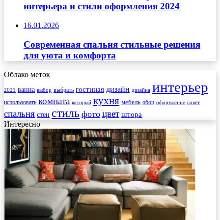
интерьера и стили оформления 2024
16.01.2026
Современная спальня стильные решения
для уюта и комфорта
Облако меток
интерьер
гостиная
дизайн
ванна
выбрать
2021
выбор
дизайна
кухня
комната
мебель
использовать
который
обои
оформление
совет
стиль
спальня
цвет
фото
стен
штора
Интересно