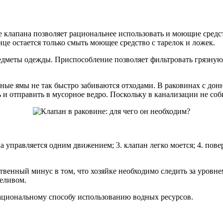
клапана позволяет рациональнее использовать и моющие средства
це остается только смыть моющее средство с тарелок и ложек.
едметы одежды. Приспособление позволяет фильтровать грязную
ные ямы не так быстро забиваются отходами. В раковинах с до
ь и отправить в мусорное ведро. Поскольку в канализации не со
ива управляется одним движением; 3. клапан легко моется; 4. п
венный минус в том, что хозяйке необходимо следить за уровнем
еливом.
 рациональному способу использованию водных ресурсов.