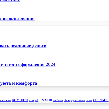
о использования
ывать реальные деньги
 и стили оформления 2024
 уюта и комфорта
кухня
комната
спальня
мебель
ользовать
который
обои
оформление
совет