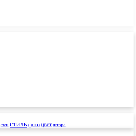
стиль
цвет
фото
стен
штора