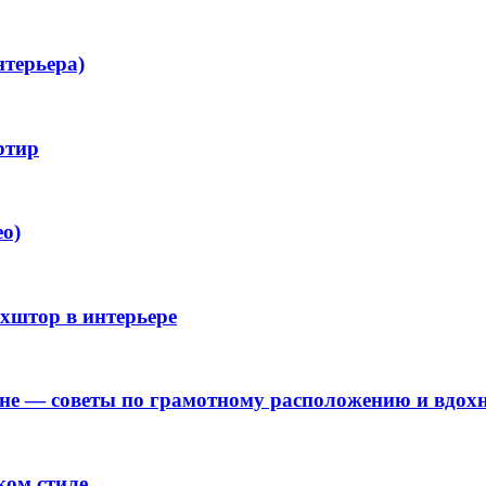
нтерьера)
ртир
ео)
хштор в интерьере
хне — советы по грамотному расположению и вдо
ком стиле