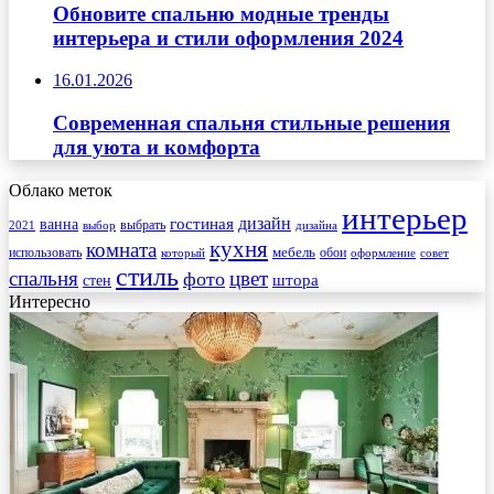
Обновите спальню модные тренды
интерьера и стили оформления 2024
16.01.2026
Современная спальня стильные решения
для уюта и комфорта
Облако меток
интерьер
гостиная
дизайн
ванна
выбрать
2021
выбор
дизайна
кухня
комната
мебель
использовать
который
обои
оформление
совет
стиль
спальня
цвет
фото
стен
штора
Интересно