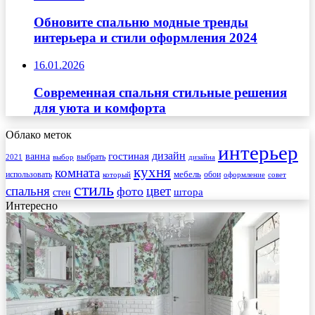
Обновите спальню модные тренды
интерьера и стили оформления 2024
16.01.2026
Современная спальня стильные решения
для уюта и комфорта
Облако меток
интерьер
гостиная
дизайн
ванна
выбрать
2021
выбор
дизайна
кухня
комната
мебель
использовать
который
обои
оформление
совет
стиль
спальня
цвет
фото
стен
штора
Интересно