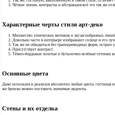
Так же, гостиную, выполненную в таком стиле, отличает 
Чёткие линии, контрасты и абстракция-всё это так же от
Характерные черты стиля арт-деко
Множество этнических мотивов и зигзагообразных лини
Довольно часто в интерьере изображают солнце и его луч
Так же не обходиться без трапециевидных форм, острых 
Присутствует контраст.
Тёмно-бордовые золотые и бутылочно-зелёные оттенки 
Основные цвета
Даже используя и реализуя абсолютно любые цвета, гостиная п
же бронзы можно поставить значимые акценты.
Стены и их отделка