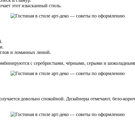
блеск и гламур.
личает этот изысканный стиль.
й.
и.
углов и ломанных линий.
комбинируются с серебристыми, чёрными, серыми и шоколадным
олучается довольно спокойной. Дизайнеры отмечают, бело-коричн