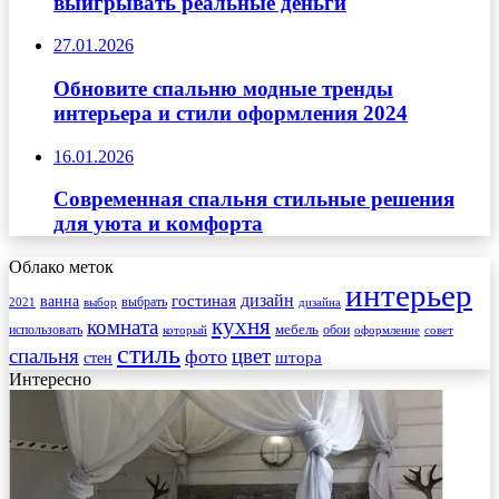
выигрывать реальные деньги
27.01.2026
Обновите спальню модные тренды
интерьера и стили оформления 2024
16.01.2026
Современная спальня стильные решения
для уюта и комфорта
Облако меток
интерьер
гостиная
дизайн
ванна
выбрать
2021
выбор
дизайна
кухня
комната
мебель
использовать
который
обои
оформление
совет
стиль
спальня
цвет
фото
стен
штора
Интересно