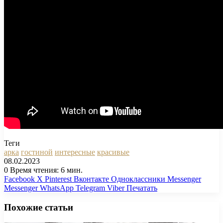
Теги
арка
гостиной
интересные
красивые
08.02.2023
0
Время чтения: 6 мин.
Facebook
X
Pinterest
Вконтакте
Одноклассники
Messenger
Messenger
WhatsApp
Telegram
Viber
Печатать
Похожие статьи