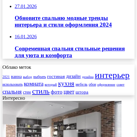
27.01.2026
Обновите спальню модные тренды
интерьера и стили оформления 2024
16.01.2026
Современная спальня стильные решения
для уюта и комфорта
Облако меток
интерьер
гостиная
дизайн
ванна
выбрать
2021
выбор
дизайна
кухня
комната
мебель
использовать
который
обои
оформление
совет
стиль
спальня
цвет
фото
стен
штора
Интересно