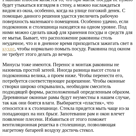
будет утыкаться взглядом в стену, а можно наслаждаться
видом из окна, особенно, когда на улице погожий денек. С
помощью данного решения удастся увеличить рабочую
поверхность маленького помещения. Особенно удачно, если
подоконник и столешница находятся на одном уровне. Под
ними можно сделать шкаф для хранения посуды и средств для
ее мытья. Бывает, что расположение раковины столь
неудачное, что и в дневное время приходиться зажигать свет в
кухне
, чтобы нормально помыть посуду. Раковина под окном
не требует этого делать до вечера.
Минусы тоже имеются. Перенос и монтаж раковины не
назовешь простой затеей. Иногда разница высот стола и
подоконника велика, а проем ниже. Чтобы перенести его,
потребуется соответствующее разрешение. Чтобы оконные
створки широко открывались, необходим смеситель
подходящей формы, расположенный определенным образом.
Деревянные оконные рамы будут неуместны в нашем случае,
так как они боятся влаги. Выбирается «пластик», что
относится и к столешнице. Стекла придется мыть чаще из-за
попадающих на них брызг. Запотевание рам и окон влечет
появление плесени. Избавиться от этого поможет
вентиляционная решетка в столешнице, позволяющая
нагретому батареей воздуху достичь стекол.