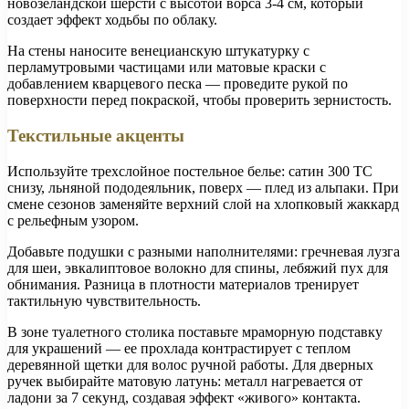
новозеландской шерсти с высотой ворса 3-4 см, который
создает эффект ходьбы по облаку.
На стены наносите венецианскую штукатурку с
перламутровыми частицами или матовые краски с
добавлением кварцевого песка — проведите рукой по
поверхности перед покраской, чтобы проверить зернистость.
Текстильные акценты
Используйте трехслойное постельное белье: сатин 300 TC
снизу, льняной пододеяльник, поверх — плед из альпаки. При
смене сезонов заменяйте верхний слой на хлопковый жаккард
с рельефным узором.
Добавьте подушки с разными наполнителями: гречневая лузга
для шеи, эвкалиптовое волокно для спины, лебяжий пух для
обнимания. Разница в плотности материалов тренирует
тактильную чувствительность.
В зоне туалетного столика поставьте мраморную подставку
для украшений — ее прохлада контрастирует с теплом
деревянной щетки для волос ручной работы. Для дверных
ручек выбирайте матовую латунь: металл нагревается от
ладони за 7 секунд, создавая эффект «живого» контакта.