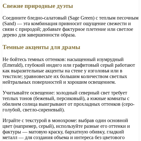
Свежие природные дуэты
Соедините бледно-салатовый (Sage Green) с теплым песочным
(Sand) — эта комбинация привносит ощущение свежести и
связи с природой; добавьте фактурное плетение или светлое
дерево для завершенности образа.
Темные акценты для драмы
Не бойтесь темных оттенков: насыщенный изумрудный
(Emerald), глубокий индиго или графитовый серый работают
как выразительные акценты на стене у изголовья или в
текстиле; уравновесьте их большим количеством светлых
нейтральных поверхностей и хорошим освещением.
Учитывайте освещение: холодный северный свет требует
теплых тонов (бежевый, персиковый), а южные комнаты с
обилием солнца выигрывают от прохладных оттенков (серо-
голубой, светло-сиреневый).
Играйте с текстурой в монохроме: выбрав один основной
цвет (например, серый), используйте разные его оттенки и
фактуры — матовую краску, бархатную обивку, гладкий
металл — для создания объема и интереса без цветового