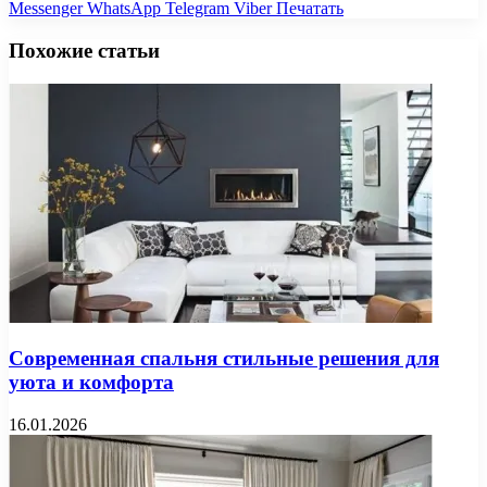
Messenger
WhatsApp
Telegram
Viber
Печатать
Похожие статьи
Современная спальня стильные решения для
уюта и комфорта
16.01.2026