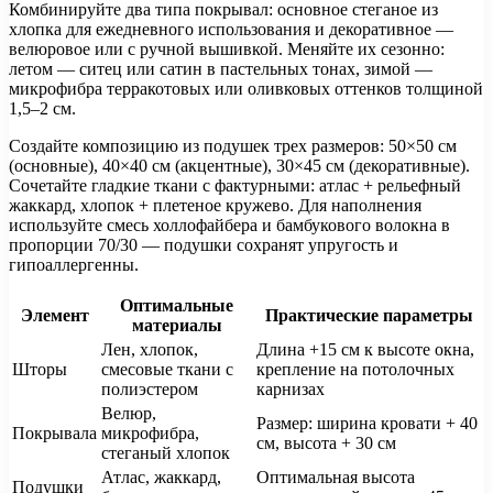
Комбинируйте два типа покрывал: основное стеганое из
хлопка для ежедневного использования и декоративное —
велюровое или с ручной вышивкой. Меняйте их сезонно:
летом — ситец или сатин в пастельных тонах, зимой —
микрофибра терракотовых или оливковых оттенков толщиной
1,5–2 см.
Создайте композицию из подушек трех размеров: 50×50 см
(основные), 40×40 см (акцентные), 30×45 см (декоративные).
Сочетайте гладкие ткани с фактурными: атлас + рельефный
жаккард, хлопок + плетеное кружево. Для наполнения
используйте смесь холлофайбера и бамбукового волокна в
пропорции 70/30 — подушки сохранят упругость и
гипоаллергенны.
Оптимальные
Элемент
Практические параметры
материалы
Лен, хлопок,
Длина +15 см к высоте окна,
Шторы
смесовые ткани с
крепление на потолочных
полиэстером
карнизах
Велюр,
Размер: ширина кровати + 40
Покрывала
микрофибра,
см, высота + 30 см
стеганый хлопок
Атлас, жаккард,
Оптимальная высота
Подушки