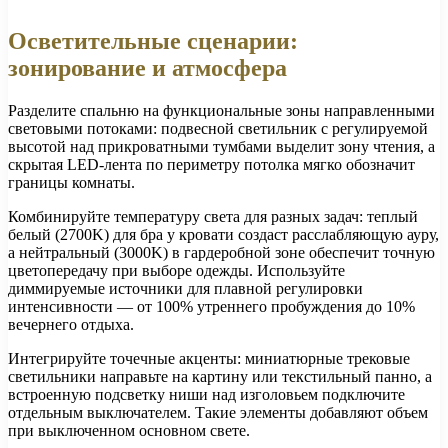
Осветительные сценарии:
зонирование и атмосфера
Разделите спальню на функциональные зоны направленными
световыми потоками: подвесной светильник с регулируемой
высотой над прикроватными тумбами выделит зону чтения, а
скрытая LED-лента по периметру потолка мягко обозначит
границы комнаты.
Комбинируйте температуру света для разных задач: теплый
белый (2700K) для бра у кровати создаст расслабляющую ауру,
а нейтральный (3000K) в гардеробной зоне обеспечит точную
цветопередачу при выборе одежды. Используйте
диммируемые источники для плавной регулировки
интенсивности — от 100% утреннего пробуждения до 10%
вечернего отдыха.
Интегрируйте точечные акценты: миниатюрные трековые
светильники направьте на картину или текстильный панно, а
встроенную подсветку ниши над изголовьем подключите
отдельным выключателем. Такие элементы добавляют объем
при выключенном основном свете.