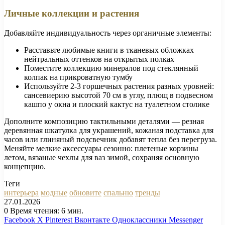
Личные коллекции и растения
Добавляйте индивидуальность через органичные элементы:
Расставьте любимые книги в тканевых обложках
нейтральных оттенков на открытых полках
Поместите коллекцию минералов под стеклянный
колпак на прикроватную тумбу
Используйте 2-3 горшечных растения разных уровней:
сансевиерию высотой 70 см в углу, плющ в подвесном
кашпо у окна и плоский кактус на туалетном столике
Дополните композицию тактильными деталями — резная
деревянная шкатулка для украшений, кожаная подставка для
часов или глиняный подсвечник добавят тепла без перегруза.
Меняйте мелкие аксессуары сезонно: плетеные корзины
летом, вязаные чехлы для ваз зимой, сохраняя основную
концепцию.
Теги
интерьера
модные
обновите
спальню
тренды
27.01.2026
0
Время чтения: 6 мин.
Facebook
X
Pinterest
Вконтакте
Одноклассники
Messenger