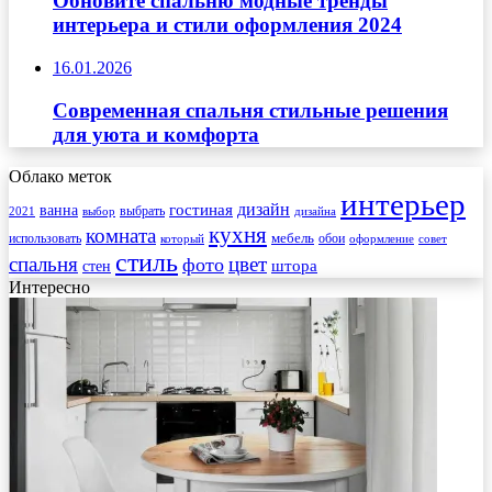
Обновите спальню модные тренды
интерьера и стили оформления 2024
16.01.2026
Современная спальня стильные решения
для уюта и комфорта
Облако меток
интерьер
гостиная
дизайн
ванна
выбрать
2021
выбор
дизайна
кухня
комната
мебель
использовать
который
обои
оформление
совет
стиль
спальня
цвет
фото
стен
штора
Интересно