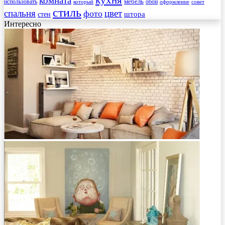
комната
мебель
использовать
который
обои
оформление
совет
стиль
спальня
цвет
фото
стен
штора
Интересно