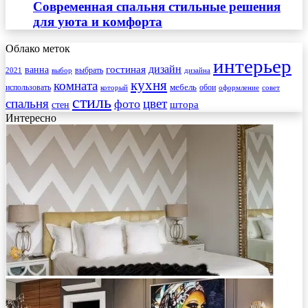
Современная спальня стильные решения
для уюта и комфорта
Облако меток
интерьер
гостиная
дизайн
ванна
выбрать
2021
выбор
дизайна
кухня
комната
мебель
использовать
который
обои
оформление
совет
стиль
спальня
цвет
фото
стен
штора
Интересно