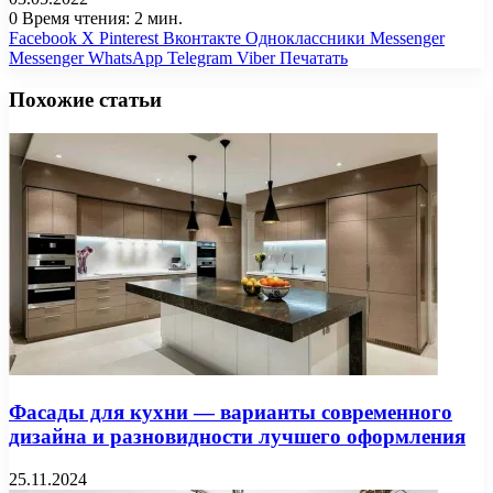
0
Время чтения: 2 мин.
Facebook
X
Pinterest
Вконтакте
Одноклассники
Messenger
Messenger
WhatsApp
Telegram
Viber
Печатать
Похожие статьи
Фасады для кухни — варианты современного
дизайна и разновидности лучшего оформления
25.11.2024