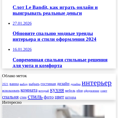
Слот Le Bandit, как играть онлайн и
выигрывать реальные деньги
27.01.2026
Обновите спальню модные тренды
интерьера и стили оформления 2024
16.01.2026
Современная спальня стильные решения
для уюта и комфорта
Облако меток
интерьер
гостиная
дизайн
ванна
выбрать
2021
выбор
дизайна
кухня
комната
мебель
использовать
который
обои
оформление
совет
стиль
спальня
цвет
фото
стен
штора
Интересно