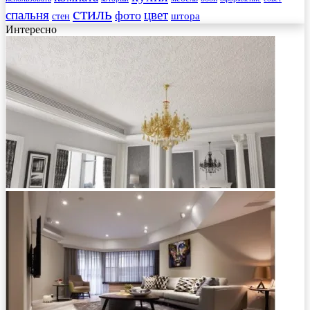
стиль
спальня
цвет
фото
стен
штора
Интересно