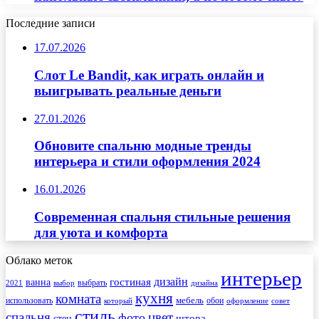
Последние записи
17.07.2026
Слот Le Bandit, как играть онлайн и
выигрывать реальные деньги
27.01.2026
Обновите спальню модные тренды
интерьера и стили оформления 2024
16.01.2026
Современная спальня стильные решения
для уюта и комфорта
Облако меток
интерьер
гостиная
дизайн
ванна
выбрать
2021
выбор
дизайна
кухня
комната
мебель
использовать
который
обои
оформление
совет
стиль
спальня
цвет
фото
стен
штора