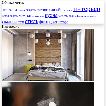
Облако меток
интерьер
гостиная
дизайн
ванна
выбрать
2021
выбор
дизайна
кухня
комната
мебель
использовать
который
обои
оформление
совет
стиль
спальня
цвет
фото
стен
штора
Интересно