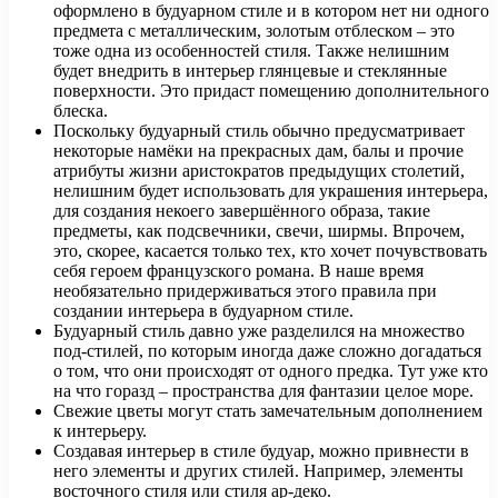
оформлено в будуарном стиле и в котором нет ни одного
предмета с металлическим, золотым отблеском – это
тоже одна из особенностей стиля. Также нелишним
будет внедрить в интерьер глянцевые и стеклянные
поверхности. Это придаст помещению дополнительного
блеска.
Поскольку будуарный стиль обычно предусматривает
некоторые намёки на прекрасных дам, балы и прочие
атрибуты жизни аристократов предыдущих столетий,
нелишним будет использовать для украшения интерьера,
для создания некоего завершённого образа, такие
предметы, как подсвечники, свечи, ширмы. Впрочем,
это, скорее, касается только тех, кто хочет почувствовать
себя героем французского романа. В наше время
необязательно придерживаться этого правила при
создании интерьера в будуарном стиле.
Будуарный стиль давно уже разделился на множество
под-стилей, по которым иногда даже сложно догадаться
о том, что они происходят от одного предка. Тут уже кто
на что горазд – пространства для фантазии целое море.
Свежие цветы могут стать замечательным дополнением
к интерьеру.
Создавая интерьер в стиле будуар, можно привнести в
него элементы и других стилей. Например, элементы
восточного стиля или стиля ар-деко.