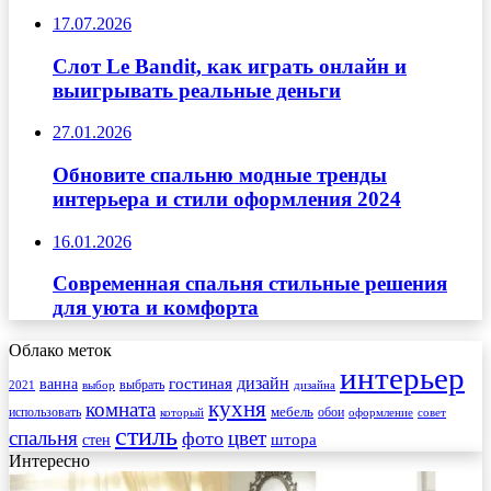
17.07.2026
Слот Le Bandit, как играть онлайн и
выигрывать реальные деньги
27.01.2026
Обновите спальню модные тренды
интерьера и стили оформления 2024
16.01.2026
Современная спальня стильные решения
для уюта и комфорта
Облако меток
интерьер
гостиная
дизайн
ванна
выбрать
2021
выбор
дизайна
кухня
комната
мебель
использовать
который
обои
оформление
совет
стиль
спальня
цвет
фото
стен
штора
Интересно