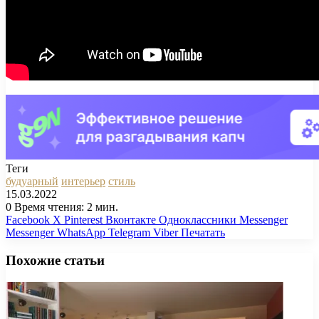
Теги
будуарный
интерьер
стиль
15.03.2022
0
Время чтения: 2 мин.
Facebook
X
Pinterest
Вконтакте
Одноклассники
Messenger
Messenger
WhatsApp
Telegram
Viber
Печатать
Похожие статьи