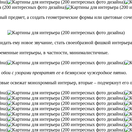
ный предмет, а создать геометрические формы или цветовые соч
дать ему новое звучание, стать своеобразной фишкой интерьера
ременные интерьеры, в частности, минималистичные.
бои с узорами превратят ее в безвкусное чужеродное пятно.
рвые освежат монохромный интерьер, вторые – подчеркнут его 