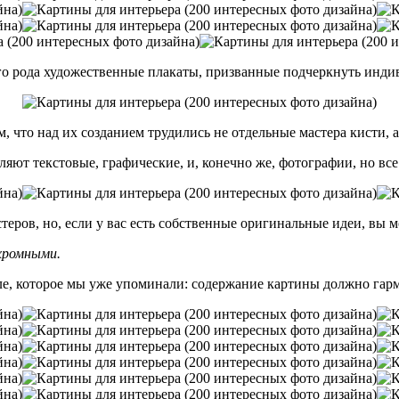
го рода художественные плакаты, призванные подчеркнуть индив
м, что над их созданием трудились не отдельные мастера кисти,
ляют текстовые, графические, и, конечно же, фотографии, но вс
ров, но, если у вас есть собственные оригинальные идеи, вы м
хромными.
иле, которое мы уже упоминали: содержание картины должно га