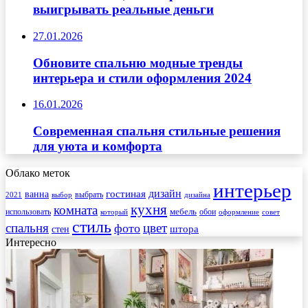
выигрывать реальные деньги
27.01.2026
Обновите спальню модные тренды
интерьера и стили оформления 2024
16.01.2026
Современная спальня стильные решения
для уюта и комфорта
Облако меток
интерьер
гостиная
дизайн
ванна
выбрать
2021
выбор
дизайна
кухня
комната
мебель
использовать
который
обои
оформление
совет
стиль
спальня
цвет
фото
стен
штора
Интересно