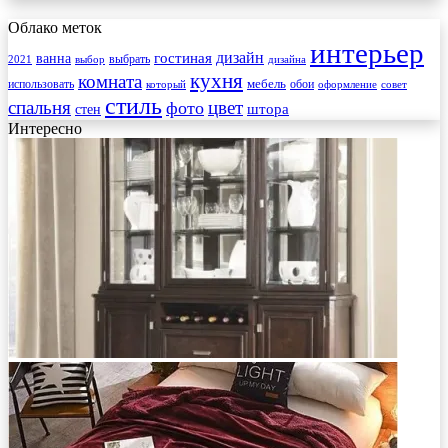
Облако меток
интерьер
гостиная
дизайн
ванна
выбрать
2021
выбор
дизайна
кухня
комната
мебель
использовать
который
обои
оформление
совет
стиль
спальня
цвет
фото
стен
штора
Интересно