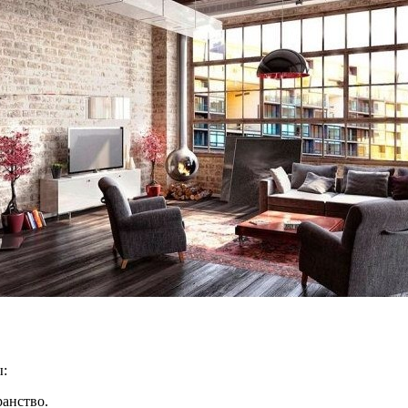
ы:
ранство.