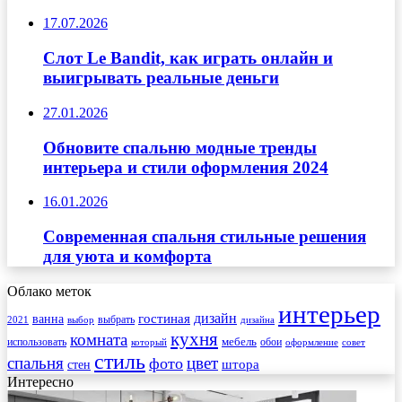
17.07.2026
Слот Le Bandit, как играть онлайн и
выигрывать реальные деньги
27.01.2026
Обновите спальню модные тренды
интерьера и стили оформления 2024
16.01.2026
Современная спальня стильные решения
для уюта и комфорта
Облако меток
интерьер
гостиная
дизайн
ванна
выбрать
2021
выбор
дизайна
кухня
комната
мебель
использовать
который
обои
оформление
совет
стиль
спальня
цвет
фото
стен
штора
Интересно