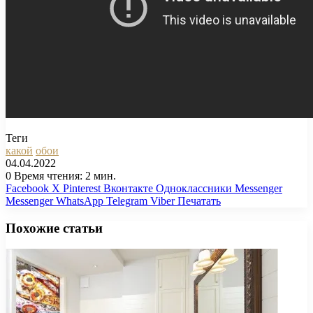
Теги
какой
обои
04.04.2022
0
Время чтения: 2 мин.
Facebook
X
Pinterest
Вконтакте
Одноклассники
Messenger
Messenger
WhatsApp
Telegram
Viber
Печатать
Похожие статьи