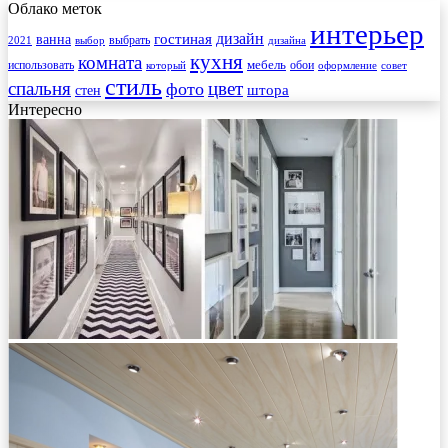
Облако меток
интерьер
гостиная
дизайн
ванна
выбрать
2021
выбор
дизайна
кухня
комната
мебель
использовать
который
обои
оформление
совет
стиль
спальня
цвет
фото
стен
штора
Интересно