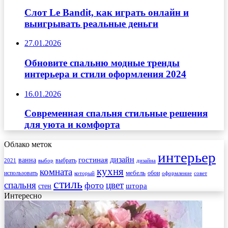
Слот Le Bandit, как играть онлайн и
выигрывать реальные деньги
27.01.2026
Обновите спальню модные тренды
интерьера и стили оформления 2024
16.01.2026
Современная спальня стильные решения
для уюта и комфорта
Облако меток
интерьер
гостиная
дизайн
ванна
выбрать
2021
выбор
дизайна
кухня
комната
мебель
использовать
который
обои
оформление
совет
стиль
спальня
цвет
фото
стен
штора
Интересно