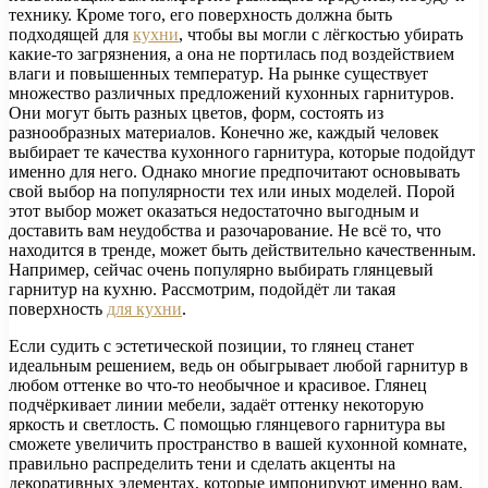
технику. Кроме того, его поверхность должна быть
подходящей для
кухни
, чтобы вы могли с лёгкостью убирать
какие-то загрязнения, а она не портилась под воздействием
влаги и повышенных температур. На рынке существует
множество различных предложений кухонных гарнитуров.
Они могут быть разных цветов, форм, состоять из
разнообразных материалов. Конечно же, каждый человек
выбирает те качества кухонного гарнитура, которые подойдут
именно для него. Однако многие предпочитают основывать
свой выбор на популярности тех или иных моделей. Порой
этот выбор может оказаться недостаточно выгодным и
доставить вам неудобства и разочарование. Не всё то, что
находится в тренде, может быть действительно качественным.
Например, сейчас очень популярно выбирать глянцевый
гарнитур на кухню. Рассмотрим, подойдёт ли такая
поверхность
для кухни
.
​Если судить с эстетической позиции, то глянец станет
идеальным решением, ведь он обыгрывает любой гарнитур в
любом оттенке во что-то необычное и красивое. Глянец
подчёркивает линии мебели, задаёт оттенку некоторую
яркость и светлость. С помощью глянцевого гарнитура вы
сможете увеличить пространство в вашей кухонной комнате,
правильно распределить тени и сделать акценты на
декоративных элементах, которые импонируют именно вам.