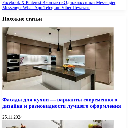
Facebook
X
Pinterest
Вконтакте
Одноклассники
Messenger
Messenger
WhatsApp
Telegram
Viber
Печатать
Похожие статьи
Фасады для кухни — варианты современного
дизайна и разновидности лучшего оформления
25.11.2024