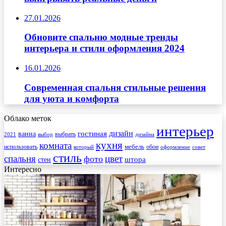
27.01.2026
Обновите спальню модные тренды
интерьера и стили оформления 2024
16.01.2026
Современная спальня стильные решения
для уюта и комфорта
Облако меток
интерьер
гостиная
дизайн
ванна
выбрать
2021
выбор
дизайна
кухня
комната
мебель
использовать
который
обои
оформление
совет
стиль
спальня
цвет
фото
стен
штора
Интересно