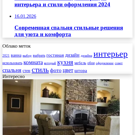
интерьера и стили оформления 2024
16.01.2026
Современная спальня стильные решения
для уюта и комфорта
Облако меток
интерьер
гостиная
дизайн
ванна
выбрать
2021
выбор
дизайна
кухня
комната
мебель
использовать
который
обои
оформление
совет
стиль
спальня
цвет
фото
стен
штора
Интересно