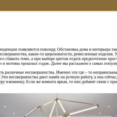
тенденции появляются повсюду. Обстановка дома и интерьера т
несовершенства, какие-то шероховатости, ремесленные изделия. 
о сбавить темп, а при выборе цветов отдать предпочтение прост
и и мотивы прошлых годов. Далее мы расскажем о самых популяр
ь различные несовершенства. Именно эти где – то неправильны
Эти несовершенства дают намёк на ручную работу, а она сейчас,
ьеру изюминку. Если же комната яркая, то они добавят связи с п