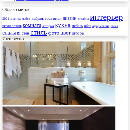
Облако меток
интерьер
гостиная
дизайн
ванна
выбрать
2021
выбор
дизайна
кухня
комната
мебель
использовать
который
обои
оформление
совет
стиль
спальня
цвет
фото
стен
штора
Интересно