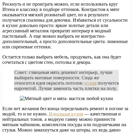
Рискнуть и не проиграть можно, если использовать круг
Итена и классику в подборе оттенков. Контрастом к мяте
оказывается мягкий розоватый цвет, но в результате
получается спаленка для девочки. Избавиться от сусальности
в кухне довольно просто: яркие золотые детали или
агрессивный металлик превратят интерьер в модный
пастельный. А еще можно выбрать не контрастно-
дополнительный, а просто дополнительные цвета: лимонные
или сиреневые оттенки.
Остается только выбрать мебель, продумать, как она будет
сочетаться с цветом стен, потолка и декора.
Совет: глянцевая мята дешевит интерьер, лучше
выбирать матовые поверхности. Сюда же
относится идея окрасить потолок:
кухня
получится
нарочитой. Лучше заменить часть плитки на полу.
Если нет желания без конца переделывать ремонт в погоне за
модой, то и не нужно.
Идеальная кухня
— качественная и
нейтральных тонов. а модную гамму можно привнести
мятным чайником, комплектом посуды или подушечками на
стулья. Можно замахнуться даже на шторы, их ведь давно