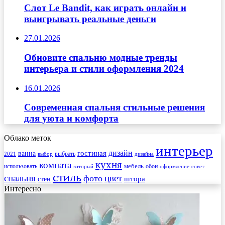
Слот Le Bandit, как играть онлайн и
выигрывать реальные деньги
27.01.2026
Обновите спальню модные тренды
интерьера и стили оформления 2024
16.01.2026
Современная спальня стильные решения
для уюта и комфорта
Облако меток
интерьер
гостиная
дизайн
ванна
выбрать
2021
выбор
дизайна
кухня
комната
мебель
использовать
который
обои
оформление
совет
стиль
спальня
цвет
фото
стен
штора
Интересно