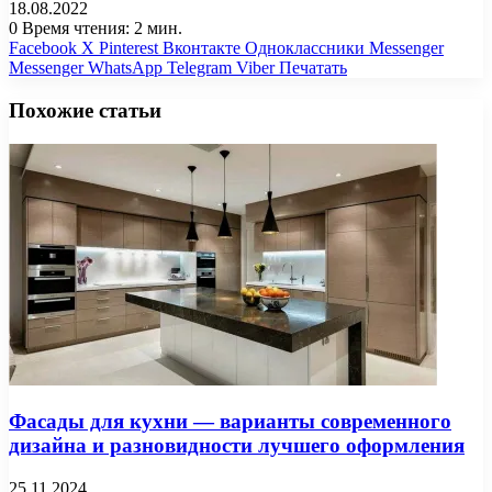
18.08.2022
0
Время чтения: 2 мин.
Facebook
X
Pinterest
Вконтакте
Одноклассники
Messenger
Messenger
WhatsApp
Telegram
Viber
Печатать
Похожие статьи
Фасады для кухни — варианты современного
дизайна и разновидности лучшего оформления
25.11.2024