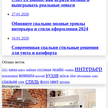
выигрывать реальные деньги
27.01.2026
Обновите спальню модные тренды
интерьера и стили оформления 2024
16.01.2026
Современная спальня стильные решения
для уюта и комфорта
Облако меток
интерьер
гостиная
дизайн
ванна
выбрать
2021
выбор
дизайна
кухня
комната
мебель
использовать
который
обои
оформление
совет
стиль
спальня
цвет
фото
стен
штора
Интересно