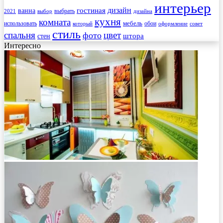
интерьер
гостиная
дизайн
ванна
выбрать
2021
выбор
дизайна
кухня
комната
мебель
использовать
который
обои
оформление
совет
стиль
спальня
цвет
фото
стен
штора
Интересно