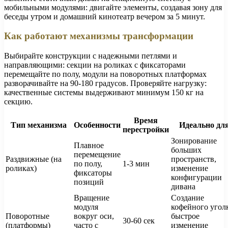
мобильными модулями: двигайте элементы, создавая зону для
беседы утром и домашний кинотеатр вечером за 5 минут.
Как работают механизмы трансформации
Выбирайте конструкции с надежными петлями и
направляющими: секции на роликах с фиксаторами
перемещайте по полу, модули на поворотных платформах
разворачивайте на 90-180 градусов. Проверяйте нагрузку:
качественные системы выдерживают минимум 150 кг на
секцию.
Время
Тип механизма
Особенности
Идеально дл
перестройки
Зонирование
Плавное
больших
перемещение
Раздвижные (на
пространств,
по полу,
1-3 мин
роликах)
изменение
фиксаторы
конфигурации
позиций
дивана
Вращение
Создание
модуля
кофейного угол
Поворотные
вокруг оси,
быстрое
30-60 сек
(платформы)
часто с
изменение