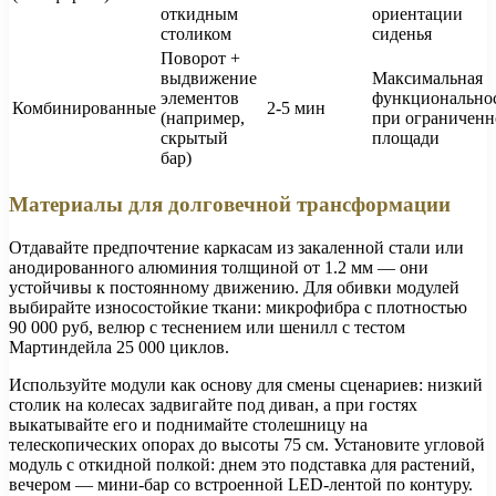
откидным
ориентации
столиком
сиденья
Поворот +
выдвижение
Максимальная
элементов
функционально
Комбинированные
2-5 мин
(например,
при ограниченн
скрытый
площади
бар)
Материалы для долговечной трансформации
Отдавайте предпочтение каркасам из закаленной стали или
анодированного алюминия толщиной от 1.2 мм — они
устойчивы к постоянному движению. Для обивки модулей
выбирайте износостойкие ткани: микрофибра с плотностью
90 000 руб, велюр с теснением или шенилл с тестом
Мартиндейла 25 000 циклов.
Используйте модули как основу для смены сценариев: низкий
столик на колесах задвигайте под диван, а при гостях
выкатывайте его и поднимайте столешницу на
телескопических опорах до высоты 75 см. Установите угловой
модуль с откидной полкой: днем это подставка для растений,
вечером — мини-бар со встроенной LED-лентой по контуру.