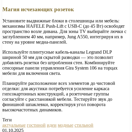
Магия исчезающих розеток
Установите выдвижные блоки в столешницы или мебель:
механизмы HAFELE Push-Lift с USB-C (до 45 Вт) освободят
пространство возле дивана. Для зоны TV выбирайте лючки с
заглублением 40 мм, например, Jung A550, интегрируя их в
стену на уровне медиа-панелей.
Используйте плинтусные кабель-каналы Legrand DLP
шириной 50 мм для скрытой разводки — это позволит
добавлять розетки без штробления стен. Комбинируйте
сенсорные панели управления Gira System 106 на торцах
мебели для включения света.
Планируйте расположение всех элементов до чистовой
отделки: для акустики потребуется усиление каркаса
гипсокартонных конструкций, а розеточные группы
согласуйте с расстановкой мебели. Тестируйте звук до
финишной шпаклевки, корректируя угол поворота
высокочастотных динамиков.
Теги
актуальные
гостиной
идеи
модные
стильной
01.10.2025