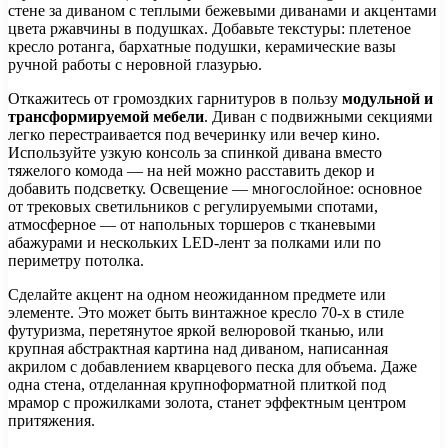
стене за диваном с теплыми бежевыми диванами и акцентами
цвета ржавчины в подушках. Добавьте текстуры: плетеное
кресло ротанга, бархатные подушки, керамические вазы
ручной работы с неровной глазурью.
Откажитесь от громоздких гарнитуров в пользу
модульной и
трансформируемой мебели
. Диван с подвижными секциями
легко перестраивается под вечеринку или вечер кино.
Используйте узкую консоль за спинкой дивана вместо
тяжелого комода — на ней можно расставить декор и
добавить подсветку. Освещение — многослойное: основное
от трековых светильников с регулируемыми спотами,
атмосферное — от напольных торшеров с тканевыми
абажурами и нескольких LED-лент за полками или по
периметру потолка.
Сделайте акцент на одном неожиданном предмете или
элементе. Это может быть винтажное кресло 70-х в стиле
футуризма, перетянутое яркой велюровой тканью, или
крупная абстрактная картина над диваном, написанная
акрилом с добавлением кварцевого песка для объема. Даже
одна стена, отделанная крупноформатной плиткой под
мрамор с прожилками золота, станет эффектным центром
притяжения.