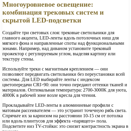
Многоуровневое освещение:
комбинация трековых систем и
скрытой LED-подсветки
Создайте три световых слоя: трековые светильники для
главного акцента, LED-ленты вдоль потолочных ниш для
мягкого фона и направленные споты над функциональными
зонами. Например, над диваном установите трековый
прожектор с регулируемым углом, выделяя картину или
текстуру стены.
Используйте треки с магнитным креплением — они
позволяют передвигать светильники без переустановки всей
системы. Для LED выбирайте ленты с индексом
цветопередачи CRI>90: они точно передают оттенки тканей и
материалов. Оптимальная температура: 2700-3000K для уюта,
4000K в рабочей зоне возле кресла для чтения.
Прокладывайте LED-ленты в алюминиевые профили с
матовым рассеивателем — это устранит точечную рябь света.
Спрячьте их за карнизом на расстоянии 10-15 см от потолка
или вдоль плинтусов для эффекта «парящего» пола.
Подсветите низ TV-стойки: это снизит контрастность экрана в