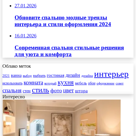
27.01.2026
Обновите спальню модные тренды
интерьера и стили оформления 2024
16.01.2026
Современная спальня стильные решения
для уюта и комфорта
Облако меток
интерьер
гостиная
дизайн
ванна
выбрать
2021
выбор
дизайна
кухня
комната
мебель
использовать
который
обои
оформление
совет
стиль
спальня
цвет
фото
стен
штора
Интересно