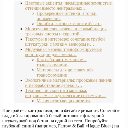
Цветовые акценты: насыщенные землистые
оттенки вместо нейтральных…
Проверенные оттенки и точки
применения
Ошибки, которых стоит избегать
Многоуровневое освещение: комбинация
трековых систем и скрытой…
Текстуры в интерьере: сочетание грубой
штукатурки с мягким велюром и…
Модульная мебель: трансформируемые
конструкции для смены…
Как работают механизмы
трансформации
Материалы для долговечной
трансформации
Экологичные материалы: пробковые панели
и переработанное дерево в…
Технологии скрытого монтажа:
встраиваемые акустические системы и…
Магия исчезающих розеток
Поиграйте с контрастами, но избегайте резкости. Сочетайте
гладкий лакированный белый потолок с фактурной
штукатуркой под бетон на одной из стен. Попробуйте
глубокий синий (например, Farrow & Ball «Hague Blue») на