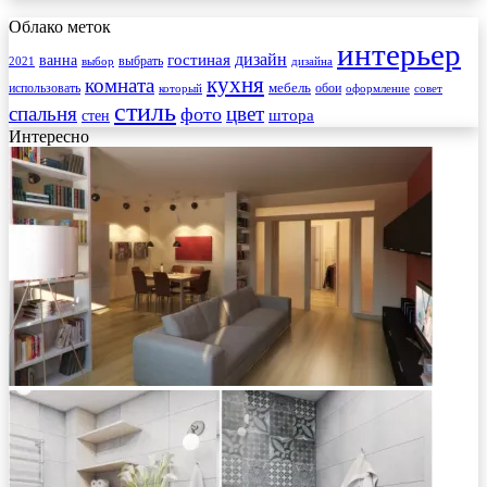
Облако меток
интерьер
гостиная
дизайн
ванна
выбрать
2021
выбор
дизайна
кухня
комната
мебель
использовать
который
обои
оформление
совет
стиль
спальня
цвет
фото
стен
штора
Интересно