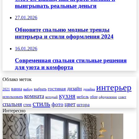
выигрывать реальные деньги
27.01.2026
Обновите спальню модные тренды
интерьера и стили оформления 2024
16.01.2026
Современная спальня стильные решения
для уюта и комфорта
Облако меток
интерьер
гостиная
дизайн
ванна
выбрать
2021
выбор
дизайна
кухня
комната
мебель
использовать
который
обои
оформление
совет
стиль
спальня
цвет
фото
стен
штора
Интересно