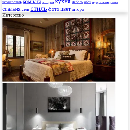
кухня
комната
мебель
использовать
который
обои
оформление
совет
стиль
спальня
цвет
фото
стен
штора
Интересно