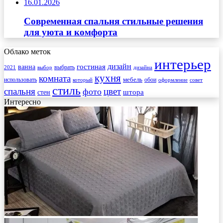
16.01.2026
Современная спальня стильные решения
для уюта и комфорта
Облако меток
интерьер
гостиная
дизайн
ванна
выбрать
2021
выбор
дизайна
кухня
комната
мебель
использовать
который
обои
оформление
совет
стиль
спальня
цвет
фото
стен
штора
Интересно