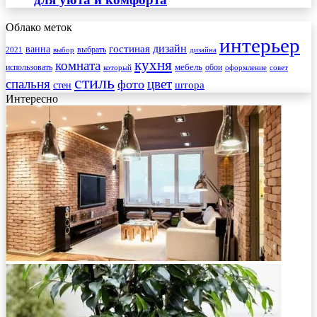
Облако меток
интерьер
гостиная
дизайн
ванна
выбрать
2021
выбор
дизайна
кухня
комната
мебель
использовать
который
обои
оформление
совет
стиль
спальня
цвет
фото
стен
штора
Интересно