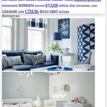
кухня
комната
мебель
использовать
который
обои
оформление
совет
стиль
спальня
цвет
фото
стен
штора
Интересно