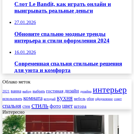
Слот Le Bandit, как играть онлайн и
выигрывать реальные деньги
27.01.2026
Обновите спальню модные тренды
интерьера и стили оформления 2024
16.01.2026
Современная спальня стильные решения
для уюта и комфорта
Облако меток
интерьер
гостиная
дизайн
ванна
выбрать
2021
выбор
дизайна
кухня
комната
мебель
использовать
который
обои
оформление
совет
стиль
спальня
цвет
фото
стен
штора
Интересно